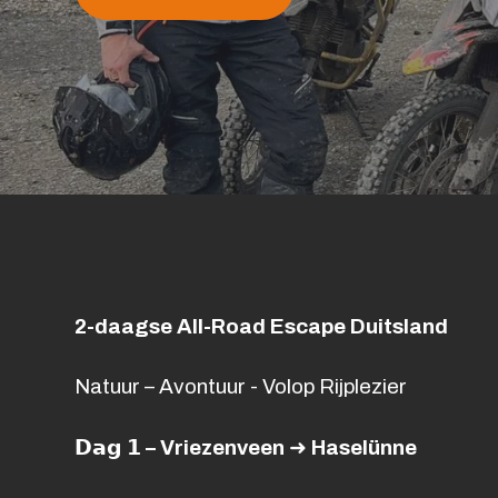
2-daagse All-Road Escape Duitsland
Natuur – Avontuur - Volop Rijplezier
𝗗𝗮𝗴
𝟭 – Vriezenveen
➜ Hasel
ünne