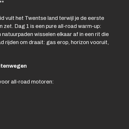
**
d vult het Twentse land terwijl je de eerste
on zet. Dag 1 is een pure all-road warm-up:
atuurpaden wisselen elkaar af in een rit die
oad rijden om draait: gas erop, horizon vooruit,
Buitenwegen
 voor all-road motoren: