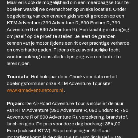
Maar er is ook de mogelijkheid om een ​​meerdaagse tour te
boeken waarbij we overnachten op unieke locaties. Onder
begeleiding van een ervaren gids wordt gereden op een
KTM Adventure (390 Adventure R, 690 Enduro R, 790
Adventure R of 890 Adventure R). Een krachtige uitdaging
om jezelf op de proef te stellen. Je leert de grenzen
kennen van je motor tijdens een rit over prachtige verharde
en onverharde paden. Tijdens deze avontuurlijke tocht
worden ook nog eens allerlei tips gegeven om beter te
leren rijden.
Tourdata:
Het hele jaar door. Check voor data en het
boekingsformulier onze KTM Adventure Tour site:
www.ktmadventuretours.nl
.
Prijzen:
De All-Road Adventure Tour is inclusief de huur
van KTM Adventure (390 Adventure R, 690 Enduro R, 790
Adventure R of 890 Adventure R), verzekering, brandstof,
lunch en gids. De prijs voor deze dag bedraagt 354,00
Euro (inclusief BTW). Als je met je eigen All-Road
motorfiets komt, is de prijs 154,00 Euro (inclusief BTW,